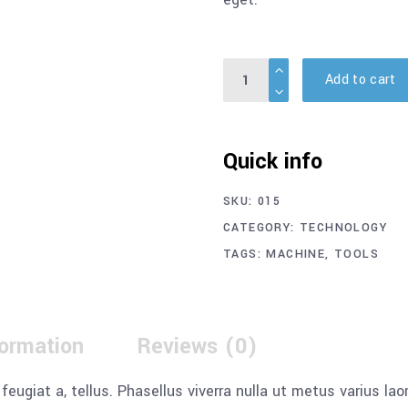
Quantity
Add to cart
Quick info
SKU:
015
CATEGORY:
TECHNOLOGY
TAGS:
MACHINE
,
TOOLS
formation
Reviews (0)
, feugiat a, tellus. Phasellus viverra nulla ut metus varius l