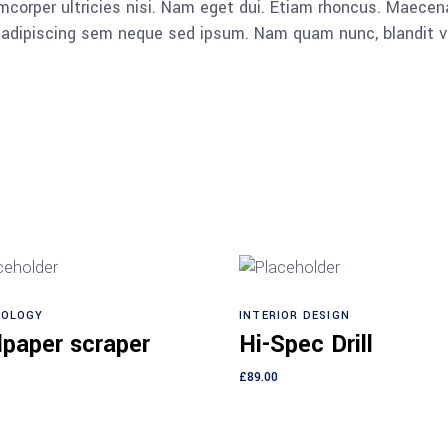
llamcorper ultricies nisi. Nam eget dui. Etiam rhoncus. Mae
dipiscing sem neque sed ipsum. Nam quam nunc, blandit vel, 
OLOGY
INTERIOR DESIGN
Add to cart
Add to cart
lpaper scraper
Hi-Spec Drill
£
89.00